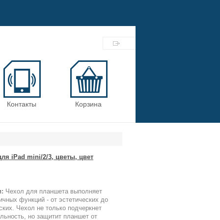
Контакты
Корзина
ля iPad mini/2/3, цветы, цвет
:
Чехол для планшета выполняет
чных функций - от эстетических до
ских. Чехол не только подчеркнет
льность, но защитит планшет от