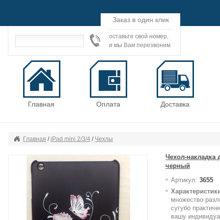
Заказ в один клик
оставьте свой номер,
и мы Вам перезвоним
Главная
Оплата
Доставка
Главная
/
iPad mini 2/3/4
/
Чехлы
Чехол-накладка д
черный
Артикул:
3655
Характеристики
множество разли
сугубо практиче
вашу индивидуа