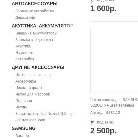
под заказ
АВТОАКСЕССУАРЫ
1 600р.
Зарядные устройства
Держатели
АКУСТИКА, АККУМУЛЯТОРЫ
Внешние аккумуляторы
Зарядки в виде чехла
Акустика
Наушники
батарейки
ДРУГИЕ АКСЕССУАРЫ
Интересные товары
Аксессуары
Чехол - карман
Чехол для Macbook
Чехол-книжка для SAMSU
Перчатки
S22ULTRA цвет зеленый
Чехлы
Артикул:
5581.12
Защитные стекла Nokia,LG,Sony,HTC
З/У для MacBook
под заказ
SAMSUNG
2 500р.
Бампер