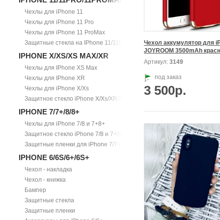
Чехлы для iPhone 11
Чехлы для iPhone 11 Pro
Чехлы для iPhone 11 ProMax
Защитные стекла на IPhone 11/11Pro/11ProMax
Чехол аккумулятор для iP
JOYROOM 3500mAh крас
IPHONE X/XS/XS MAX/XR
Артикул:
3149
Чехлы для IPhone XS Max
под заказ
Чехлы для IPhone XR
3 500р.
Чехлы для iPhone X/Xs
Защитное стекло iPhone X/Xs/XR/Xs Max
IPHONE 7/7+/8/8+
Чехлы для iPhone 7/8 и 7+8+
Защитное стекло iPhone 7/8 и 7+/8+
Защитные пленки для iPhone 7/7+
IPHONE 6/6S/6+/6S+
Чехол - накладка
Чехол - книжка
Бампер
Защитные стекла
Защитные пленки