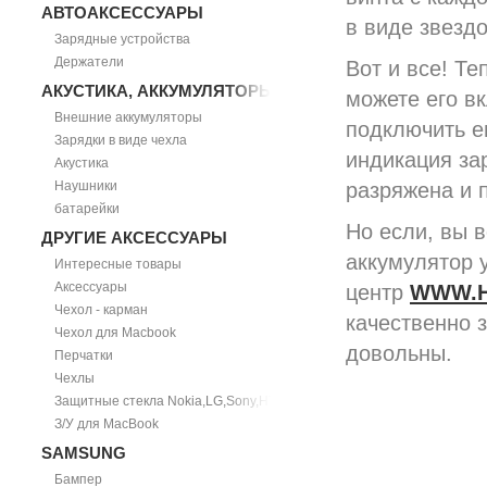
АВТОАКСЕССУАРЫ
в виде звездо
Зарядные устройства
Держатели
Вот и все! Те
АКУСТИКА, АККУМУЛЯТОРЫ
можете его в
Внешние аккумуляторы
подключить ег
Зарядки в виде чехла
индикация за
Акустика
Наушники
разряжена и 
батарейки
Но если, вы 
ДРУГИЕ АКСЕССУАРЫ
аккумулятор 
Интересные товары
Аксессуары
центр
WWW.H
Чехол - карман
качественно 
Чехол для Macbook
довольны.
Перчатки
Чехлы
Защитные стекла Nokia,LG,Sony,HTC
З/У для MacBook
SAMSUNG
Бампер