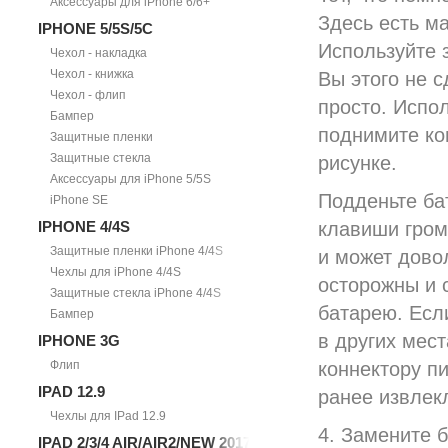
Аксессуары для iPhone 6/6+
Здесь есть м
IPHONE 5/5S/5С
Используйте 
Чехол - накладка
Чехол - книжка
Вы этого не с
Чехол - флип
просто. Испо
Бампер
поднимите ко
Защитные пленки
Защитные стекла
рисунке.
Аксессуары для iPhone 5/5S
Подденьте ба
iPhone SE
IPHONE 4/4S
клавиши гром
Защитные пленки iPhone 4/4S
и может довол
Чехлы для iPhone 4/4S
осторожны и с
Защитные стекла iPhone 4/4S
батарею. Есл
Бампер
в других мест
IPHONE 3G
Флип
коннектору п
IPAD 12.9
ранее извлекл
Чехлы для IPad 12.9
4. Замените 
IPAD 2/3/4 AIR/AIR2/NEW 2017