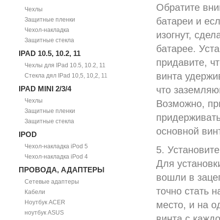
Обратите вним
Чехлы
батареи и ес
Защитные пленки
Чехол-накладка
изогнут, сдел
Защитные стекла
батарее. Уст
IPAD 10.5, 10.2, 11
придавите, чт
Чехлы для IPad 10.5, 10.2, 11
винта удержи
Стекла дял IPad 10,5, 10,2, 11
IPAD MINI 2/3/4
что заземляю
Чехлы
Возможно, пр
Защитные пленки
придерживать
Защитные стекла
основной винт
IPOD
Чехол-накладка iPod 5
5. Установит
Чехол-накладка iPod 4
Для установк
ПРОВОДА, АДАПТЕРЫ
вошли в заце
Сетевые адаптеры
точно стать н
Кабели
Ноутбук ACER
место, и на 
ноутбук ASUS
винта с каждо