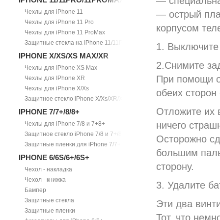
— специальна
Чехлы для iPhone 11
— острый пла
Чехлы для iPhone 11 Pro
корпусом тел
Чехлы для iPhone 11 ProMax
Защитные стекла на IPhone 11/11Pro/11ProMax
1. Выключите
IPHONE X/XS/XS MAX/XR
2.Снимите з
Чехлы для IPhone XS Max
При помощи о
Чехлы для IPhone XR
Чехлы для iPhone X/Xs
обеих сторон 
Защитное стекло iPhone X/Xs/XR/Xs Max
Отложите их 
IPHONE 7/7+/8/8+
ничего страшн
Чехлы для iPhone 7/8 и 7+8+
Защитное стекло iPhone 7/8 и 7+/8+
Осторожно сд
Защитные пленки для iPhone 7/7+
большим паль
IPHONE 6/6S/6+/6S+
сторону.
Чехол - накладка
Чехол - книжка
3. Удалите б
Бампер
Защитные стекла
Эти два винти
Защитные пленки
Тот, что немн